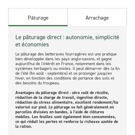
Pâturage
Arrachage
Le pâturage direct : autonomie, simplicité
L’arrachage mécanique : souplesse
et économies
logistique et conservation longue
Le pâturage des betteraves fourragères est une pratique
Lorsque les conditions de sol ne permettent pas le
bien développée dans les pays anglo-saxons, et gagne
pâturage, ou que l’organisation du système impose une
aujourd’hui de l'intérêt en France, notamment dans les
alimentation en bâtiment, la betterave fourragère peut être
systèmes herbagers ou mixtes. Il peut démarrer dès la fin
arrachée mécaniquement, stockée, puis distribuée à l’auge
de l’été (fin août - septembre) et se prolonger jusqu’en
ou intégrée dans une ration mélangée. Arrachage +
hiver, en fonction des conditions de portance des sols et
hachage + distribution immédiate ou stockage en silo sont
des besoins du troupeau.
possibles.
Avantages du pâturage direct : zéro coût de récolte,
Avantages : maîtrise du calendrier de récolte,
réduction de la charge de travail, ingestion directe,
conservation prolongée, souplesse d’alimentation. La
réduction du stress alimentaire, excellent rendement/ha
distribution se fait en vrac ou intégrée en ration
valorisé sur pied. Le pâturage se fait généralement en
complète. Le hachage est recommandé pour les variétés
parcelles divisées en bandes, à l’aide de clôtures
les plus riches en MS.
mobiles. Les feuilles sont également bien consommées,
ce qui réduit les pertes et renforce la richesse azotée de
la ration.