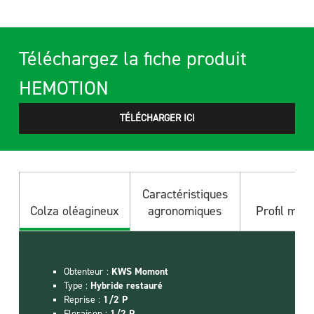
Téléchargez la fiche produit
HEMOTION
TÉLÉCHARGER ICI
Caractéristiques
Colza oléagineux
agronomiques
Profil mala
Obtenteur :
Elongation :
Phoma :
Teneur en huile :
TPS
KWS Momont
MS -
bonif +1.5 au CTPS
Élevée
PS
Type :
Taille :
Cylindrosporiose :
PMG :
Hybride restauré
Moyen
Moyenne
Haute
MS - PS
Reprise :
Verse :
Pieds secs :
TPS
1/2 P
PS - TPS