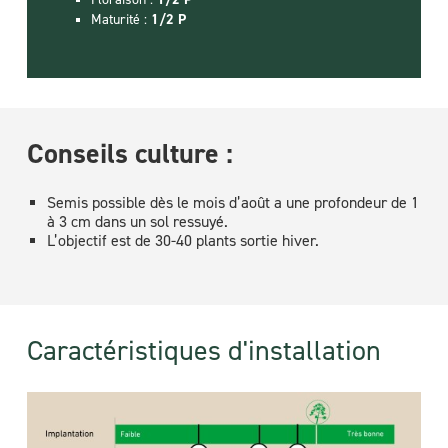
Floraison :
Egrenage :
1/2 P
TPrès bon comportement
Maturité :
1/2 P
Conseils culture :
Semis possible dès le mois d’août a une profondeur de 1
à 3 cm dans un sol ressuyé.
L’objectif est de 30-40 plants sortie hiver.
Caractéristiques d'installation